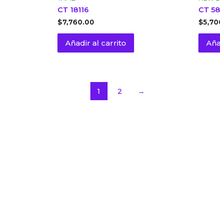
CT 18116
CT 5
$
7,760.00
$
5,70
Añadir al carrito
Aña
1
2
→