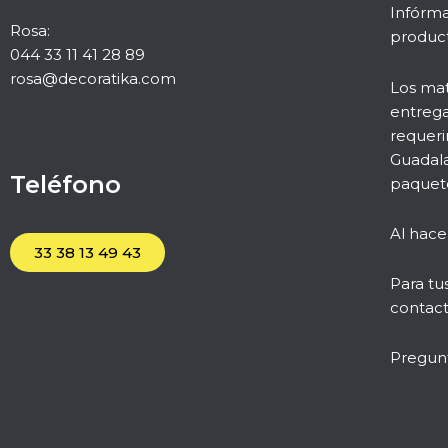
Infórma
Rosa:
product
044 33 11 41 28 89
rosa@decoratika.com
Los mat
entrega
requeri
Guadala
Teléfono
paquete
Al hace
33 38 13 49 43
Para tu
contact
Pregun