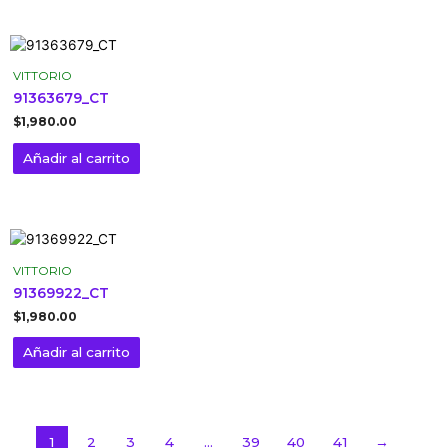
VITTORIO
91363679_CT
$
1,980.00
Añadir al carrito
VITTORIO
91369922_CT
$
1,980.00
Añadir al carrito
1
2
3
4
…
39
40
41
→