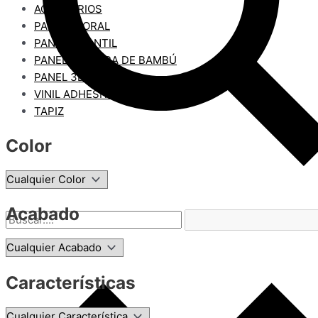
ACCESORIOS
PANEL FLORAL
PANEL INFANTIL
PANEL 3D FIBRA DE BAMBÚ
PANEL 3D PVC
VINIL ADHESIVO
TAPIZ
Color
Acabado
Características