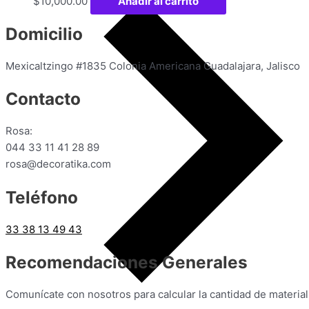
$
10,000.00
Añadir al carrito
Domicilio
Mexicaltzingo #1835 Colonia Americana Guadalajara, Jalisco
Contacto
Rosa:
044 33 11 41 28 89
rosa@decoratika.com
Teléfono
33 38 13 49 43
Recomendaciones Generales
Comunícate con nosotros para calcular la cantidad de material