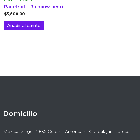
Panel soft_ Rainbow pencil
$
3,800.00
Añadir al carrito
Domicilio
Mexicaltzingo #1835 Colonia Americana Guadalajara, Jalisco