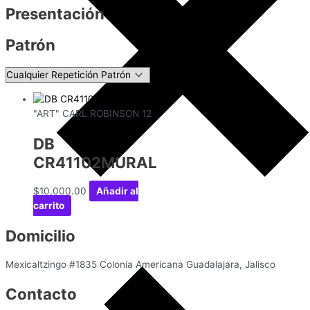
Presentación
Patrón
"ART" CARL ROBINSON 12
DB
CR41102MURAL
$
10,000.00
Añadir al
carrito
Domicilio
Mexicaltzingo #1835 Colonia Americana Guadalajara, Jalisco
Contacto