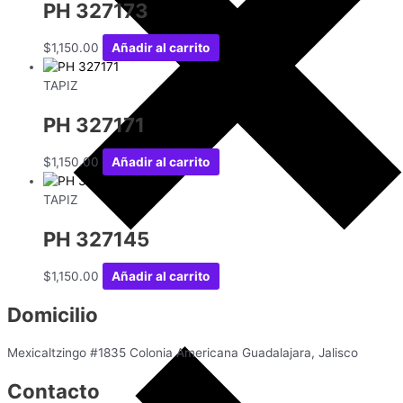
PH 327173
$
1,150.00
Añadir al carrito
TAPIZ
PH 327171
$
1,150.00
Añadir al carrito
TAPIZ
PH 327145
$
1,150.00
Añadir al carrito
Domicilio
Mexicaltzingo #1835 Colonia Americana Guadalajara, Jalisco
Contacto