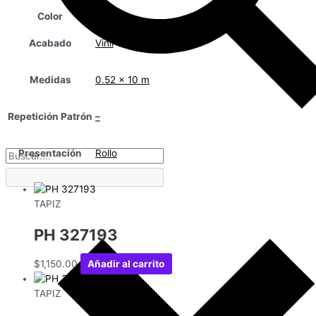
Color
Acabado
Vinil
Medidas
0.52 x 10 m
Repetición Patrón
–
Presentación
Rollo
TAPIZ
PH 327193
$
1,150.00
Añadir al carrito
TAPIZ