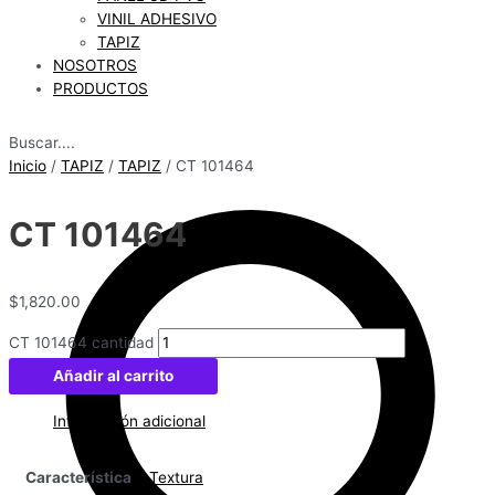
VINIL ADHESIVO
TAPIZ
NOSOTROS
PRODUCTOS
Buscar....
Inicio
/
TAPIZ
/
TAPIZ
/ CT 101464
CT 101464
$
1,820.00
CT 101464 cantidad
Añadir al carrito
Información adicional
Característica
Textura