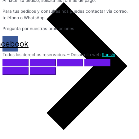
Al hacer tu pedido, solicita las formas de pago.
Para tus pedidos y consultas nos puedes contactar vía correo,
teléfono o WhatsApp.
Pregunta por nuestras promociones
acebook
Todos los derechos reservados. – Desarrollo web
Ranshi