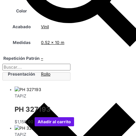
Color
Dorado
Acabado
Vinil
Medidas
0.52 x 10 m
Repetición Patrón
–
Presentación
Rollo
TAPIZ
PH 327193
$
1,150.00
Añadir al carrito
TAPIZ