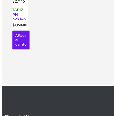
TAPIZ
PH
327145
$
1,150.00
Añadir
al
carrito