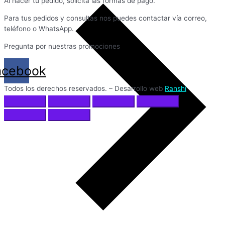
Al hacer tu pedido, solicita las formas de pago.
Para tus pedidos y consultas nos puedes contactar vía correo,
teléfono o WhatsApp.
Pregunta por nuestras promociones
acebook
Todos los derechos reservados. – Desarrollo web
Ranshi