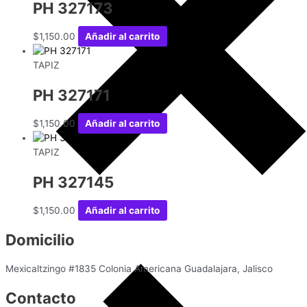
PH 327173
$
1,150.00
Añadir al carrito
TAPIZ
PH 327171
$
1,150.00
Añadir al carrito
TAPIZ
PH 327145
$
1,150.00
Añadir al carrito
Domicilio
Mexicaltzingo #1835 Colonia Americana Guadalajara, Jalisco
Contacto