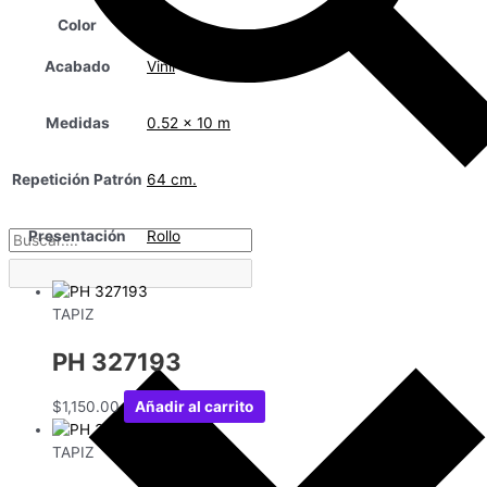
Color
Acabado
Vinil
Medidas
0.52 x 10 m
Repetición Patrón
64 cm.
Presentación
Rollo
TAPIZ
PH 327193
$
1,150.00
Añadir al carrito
TAPIZ