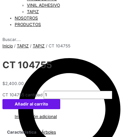
VINIL ADHESIVO
TAPIZ
NOSOTROS
PRODUCTOS
Buscar....
Inicio
/
TAPIZ
/
TAPIZ
/ CT 104755
CT 104755
$
2,400.00
CT 104755 cantidad
Añadir al carrito
Información adicional
Característica
Árboles