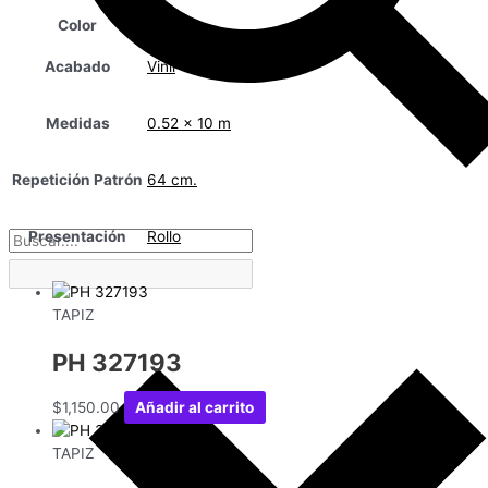
Color
Acabado
Vinil
Medidas
0.52 x 10 m
Repetición Patrón
64 cm.
Presentación
Rollo
TAPIZ
PH 327193
$
1,150.00
Añadir al carrito
TAPIZ