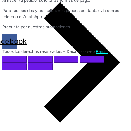
Al hacer tu pedido, solicita las formas de pago.
Para tus pedidos y consultas nos puedes contactar vía correo,
teléfono o WhatsApp.
Pregunta por nuestras promociones
acebook
Todos los derechos reservados. – Desarrollo web
Ranshi