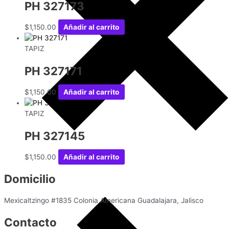
PH 327173
$
1,150.00
Añadir al carrito
TAPIZ
PH 327171
$
1,150.00
Añadir al carrito
TAPIZ
PH 327145
$
1,150.00
Añadir al carrito
Domicilio
Mexicaltzingo #1835 Colonia Americana Guadalajara, Jalisco
Contacto