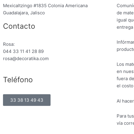
Mexicaltzingo #1835 Colonia Americana
Comuníc
Guadalajara, Jalisco
de mater
igual qu
Contacto
entrega
Infórman
Rosa:
producto
044 33 11 41 28 89
rosa@decoratika.com
Los mate
en nuest
Teléfono
fuera de
el costo
33 38 13 49 43
Al hacer
Para tu
vía corr