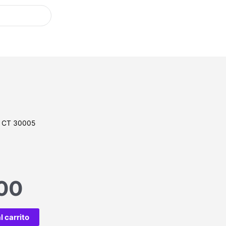
 CT 30005
.00
l carrito