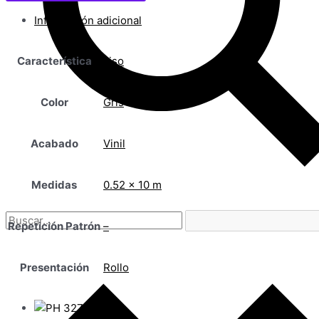
Información adicional
Característica
Liso
Color
Gris
Acabado
Vinil
Medidas
0.52 x 10 m
Repetición Patrón
–
Presentación
Rollo