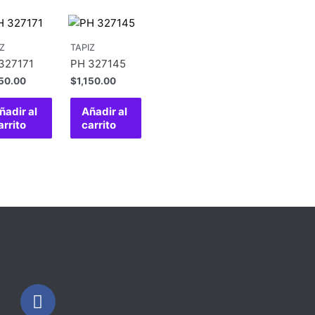
Z
TAPIZ
327171
PH 327145
150.00
$
1,150.00
ñadir al
Añadir al
arrito
carrito