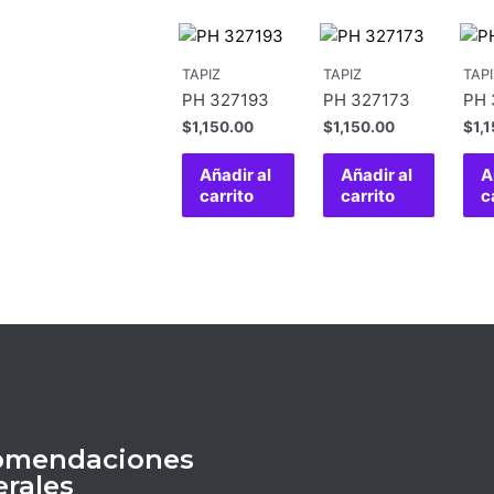
TAPIZ
TAPIZ
TAPI
PH 327193
PH 327173
PH 
$
1,150.00
$
1,150.00
$
1,
Añadir al
Añadir al
A
carrito
carrito
c
omendaciones
rales