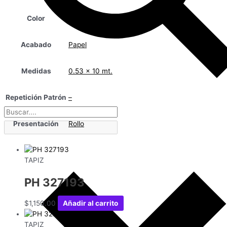
Color
Negro
Acabado
Papel
Medidas
0.53 x 10 mt.
Repetición Patrón
–
Presentación
Rollo
TAPIZ
PH 327193
$
1,150.00
Añadir al carrito
TAPIZ