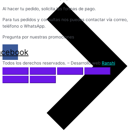
Al hacer tu pedido, solicita las formas de pago.
Para tus pedidos y consultas nos puedes contactar vía correo,
teléfono o WhatsApp.
Pregunta por nuestras promociones
acebook
Todos los derechos reservados. – Desarrollo web
Ranshi