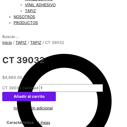
VINIL ADHESIVO
TAPIZ
NOSOTROS
PRODUCTOS
Buscar....
Inicio
/
TAPIZ
/
TAPIZ
/ CT 39032
CT 39032
$
4,660.00
CT 39032 cantidad
Añadir al carrito
Información adicional
Característica
Líneas