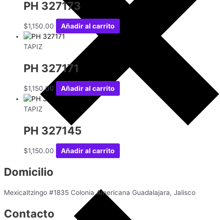
PH 327173
$
1,150.00
Añadir al carrito
TAPIZ
PH 327171
$
1,150.00
Añadir al carrito
TAPIZ
PH 327145
$
1,150.00
Añadir al carrito
Domicilio
Mexicaltzingo #1835 Colonia Americana Guadalajara, Jalisco
Contacto