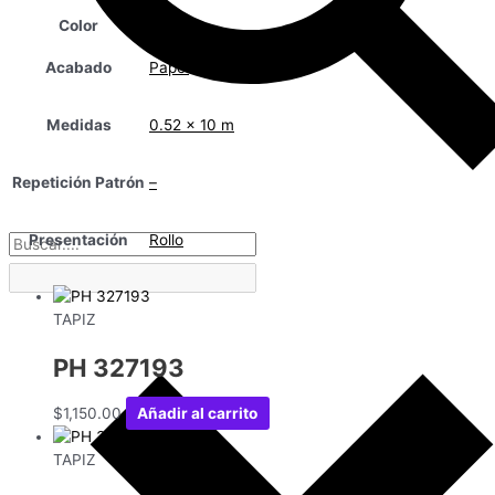
Color
Acabado
Papel
Medidas
0.52 x 10 m
Repetición Patrón
–
Presentación
Rollo
TAPIZ
PH 327193
$
1,150.00
Añadir al carrito
TAPIZ