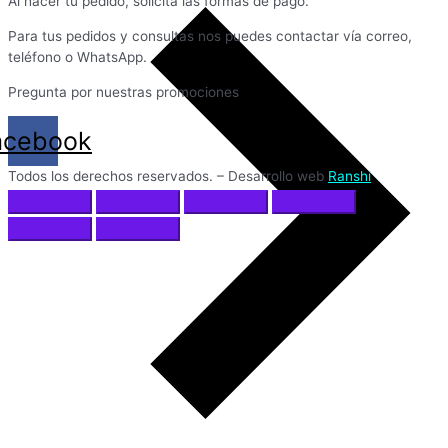
Al hacer tu pedido, solicita las formas de pago.
Para tus pedidos y consultas nos puedes contactar vía correo,
teléfono o WhatsApp.
Pregunta por nuestras promociones
acebook
Todos los derechos reservados. – Desarrollo web
Ranshi