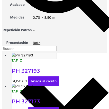
Acabado
Papel
Medidas
0.70 x 8.50 m
Repetición Patrón
–
Presentación
Rollo
TAPIZ
PH 327193
$
1,150.00
Añadir al carrito
TAPIZ
PH 327173