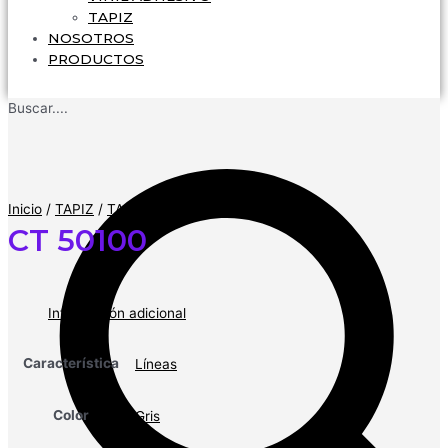
TAPIZ
NOSOTROS
PRODUCTOS
Buscar....
Inicio
/
TAPIZ
/
TAPIZ
/ CT 50100
CT 50100
Información adicional
Característica
Líneas
Color
Gris