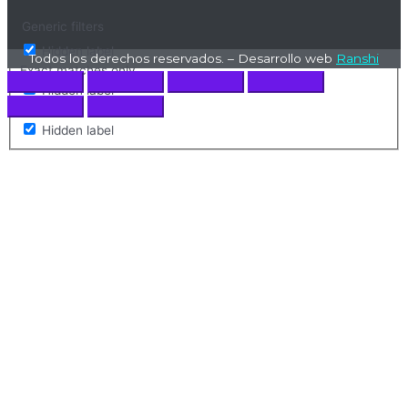
Generic filters
Hidden label
Todos los derechos reservados. – Desarrollo web
Ranshi
Exact matches only
Hidden label
Hidden label
Hidden label