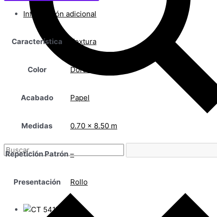
Información adicional
Característica
Textura
Color
Dorado
Acabado
Papel
Medidas
0.70 x 8.50 m
Repetición Patrón
–
Presentación
Rollo