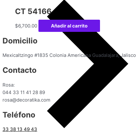
CT 54166
$
6,700.00
Añadir al carrito
Domicilio
Mexicaltzingo #1835 Colonia Americana Guadalajara, Jalisco
Contacto
Rosa:
044 33 11 41 28 89
rosa@decoratika.com
Teléfono
33 38 13 49 43