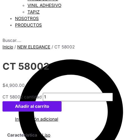
VINIL ADHESIVO
TAPIZ
NOSOTROS
PRODUCTOS
Buscar....
Inicio
/
NEW ELEGANCE
/ CT 58002
CT 58002
$
4,900.00
CT 58002 cantidad
Añadir al carrito
Información adicional
Característica
Liso