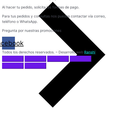
Al hacer tu pedido, solicita las formas de pago.
Para tus pedidos y consultas nos puedes contactar vía correo,
teléfono o WhatsApp.
Pregunta por nuestras promociones
acebook
Todos los derechos reservados. – Desarrollo web
Ranshi