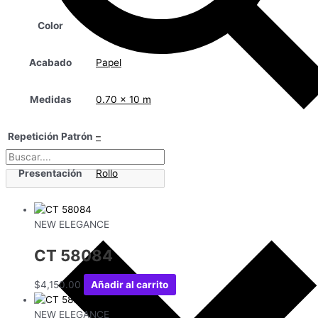
Color
Morado
Acabado
Papel
Medidas
0.70 x 10 m
Repetición Patrón
–
Presentación
Rollo
NEW ELEGANCE
CT 58084
$
4,150.00
Añadir al carrito
NEW ELEGANCE