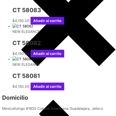
CT 58083
$
4,150.00
Añadir al carrito
NEW ELEGANCE
CT 58082
$
4,150.00
Añadir al carrito
NEW ELEGANCE
CT 58081
$
4,150.00
Añadir al carrito
Domicilio
Mexicaltzingo #1835 Colonia Americana Guadalajara, Jalisco