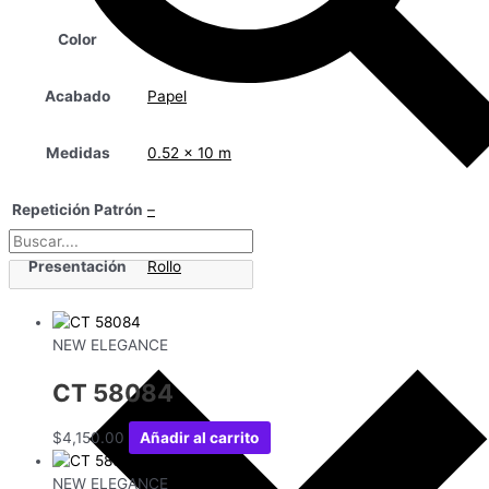
Color
Taupe
Acabado
Papel
Medidas
0.52 x 10 m
Repetición Patrón
–
Presentación
Rollo
NEW ELEGANCE
CT 58084
$
4,150.00
Añadir al carrito
NEW ELEGANCE