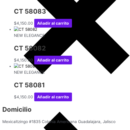
CT 58083
$
4,150.00
Añadir al carrito
NEW ELEGANCE
CT 58082
$
4,150.00
Añadir al carrito
NEW ELEGANCE
CT 58081
$
4,150.00
Añadir al carrito
Domicilio
Mexicaltzingo #1835 Colonia Americana Guadalajara, Jalisco