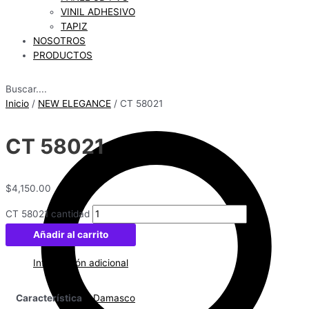
VINIL ADHESIVO
TAPIZ
NOSOTROS
PRODUCTOS
Buscar....
Inicio
/
NEW ELEGANCE
/ CT 58021
CT 58021
$
4,150.00
CT 58021 cantidad
Añadir al carrito
Información adicional
Característica
Damasco