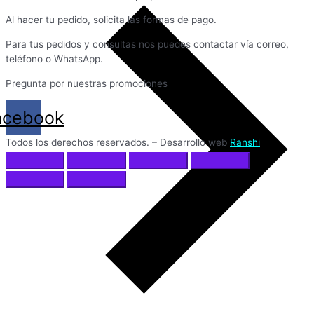
Al hacer tu pedido, solicita las formas de pago.
Para tus pedidos y consultas nos puedes contactar vía correo,
teléfono o WhatsApp.
Pregunta por nuestras promociones
acebook
Todos los derechos reservados. – Desarrollo web
Ranshi