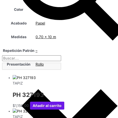
Color
Morado
Acabado
Papel
Medidas
0.70 x 10 m
Repetición Patrón
–
Presentación
Rollo
TAPIZ
PH 327193
$
1,150.00
Añadir al carrito
TAPIZ