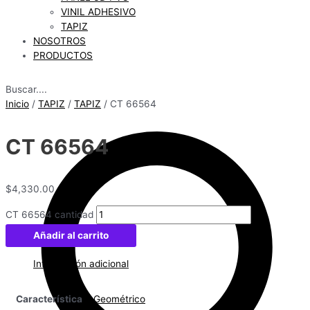
VINIL ADHESIVO
TAPIZ
NOSOTROS
PRODUCTOS
Buscar....
Inicio
/
TAPIZ
/
TAPIZ
/ CT 66564
CT 66564
$
4,330.00
CT 66564 cantidad
Añadir al carrito
Información adicional
Característica
Geométrico