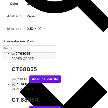
Color
Gris
Acabado
Papel
Medidas
0.52 x 10 m
Presentación
Rollo
PAPER CRAFT
CT68055
$
4,200.00
Añadir al carrito
PAPER CRAFT
CT 68054