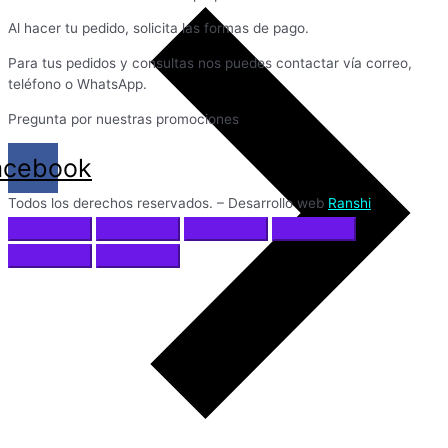
Al hacer tu pedido, solicita las formas de pago.
Para tus pedidos y consultas nos puedes contactar vía correo,
teléfono o WhatsApp.
Pregunta por nuestras promociones
acebook
Todos los derechos reservados. – Desarrollo web
Ranshi