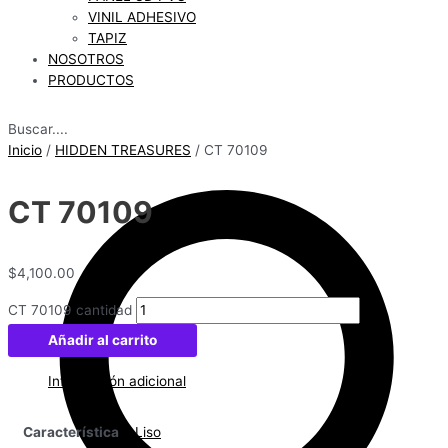
VINIL ADHESIVO
TAPIZ
NOSOTROS
PRODUCTOS
Buscar....
Inicio
/
HIDDEN TREASURES
/ CT 70109
CT 70109
$
4,100.00
CT 70109 cantidad
Añadir al carrito
Información adicional
Característica
Liso