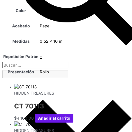
Color
Beige
Acabado
Papel
Medidas
0.52 x 10 m
Repetición Patrón
–
Presentación
Rollo
HIDDEN TREASURES
CT 70113
$
4,100.00
Añadir al carrito
HIDDEN TREASURES