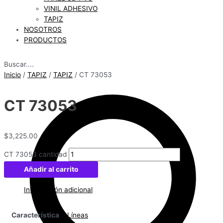
VINIL ADHESIVO
TAPIZ
NOSOTROS
PRODUCTOS
Buscar....
Inicio
/
TAPIZ
/
TAPIZ
/ CT 73053
CT 73053
$
3,225.00
CT 73053 cantidad
Añadir al carrito
Información adicional
Característica
Líneas