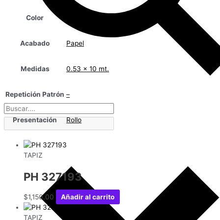
Color
Gris
Acabado
Papel
Medidas
0.53 x 10 mt.
Repetición Patrón
–
Presentación
Rollo
TAPIZ
PH 327193
$
1,150.00
Añadir al carrito
TAPIZ