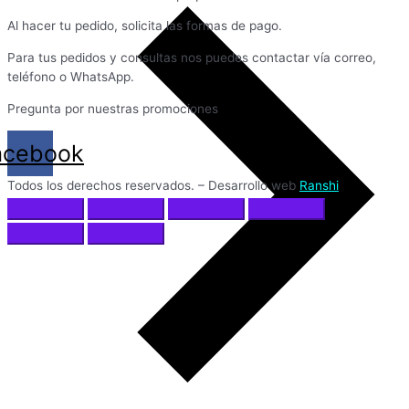
Al hacer tu pedido, solicita las formas de pago.
Para tus pedidos y consultas nos puedes contactar vía correo,
teléfono o WhatsApp.
Pregunta por nuestras promociones
acebook
Todos los derechos reservados. – Desarrollo web
Ranshi