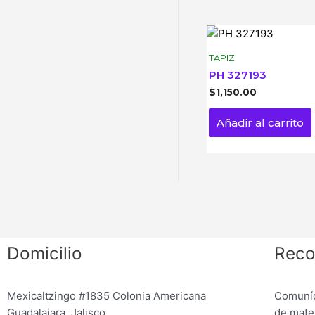
TAPIZ
PH 327193
$
1,150.00
Añadir al carrito
Domicilio
Reco
Mexicaltzingo #1835 Colonia Americana
Comuníc
Guadalajara, Jalisco
de mater