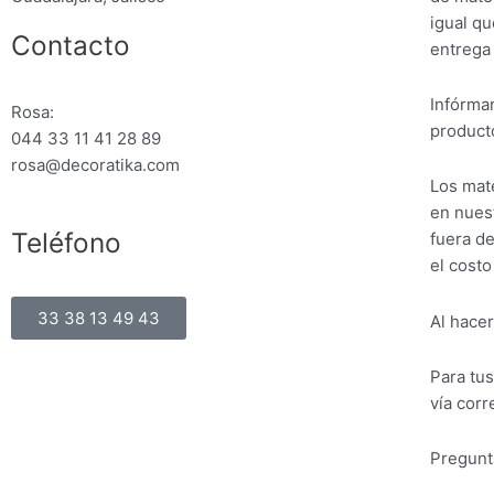
igual qu
Contacto
entrega
Infórman
Rosa:
producto
044 33 11 41 28 89
rosa@decoratika.com
Los mate
en nuest
Teléfono
fuera de
el costo
33 38 13 49 43
Al hacer
Para tu
vía corr
Pregunt