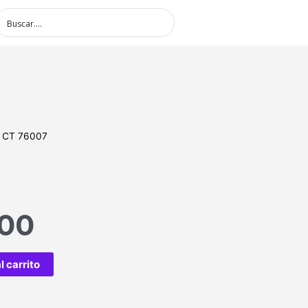
 CT 76007
.00
l carrito