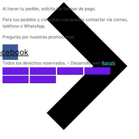
Al hacer tu pedido, solicita las formas de pago.
Para tus pedidos y consultas nos puedes contactar vía correo,
teléfono o WhatsApp.
Pregunta por nuestras promociones
acebook
Todos los derechos reservados. – Desarrollo web
Ranshi