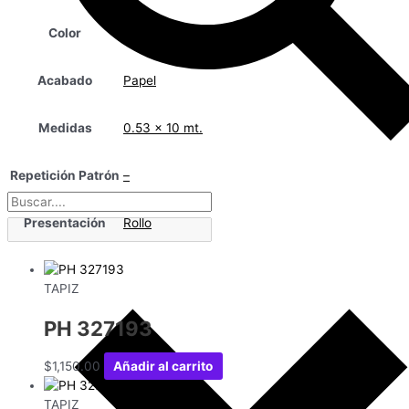
Color
Beige
Acabado
Papel
Medidas
0.53 x 10 mt.
Repetición Patrón
–
Presentación
Rollo
TAPIZ
PH 327193
$
1,150.00
Añadir al carrito
TAPIZ