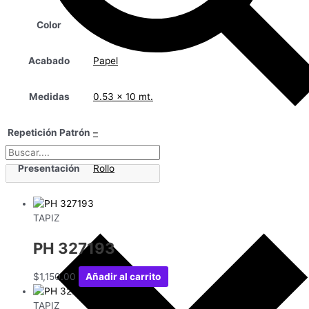
Color
Taupe
Acabado
Papel
Medidas
0.53 x 10 mt.
Repetición Patrón
–
Presentación
Rollo
TAPIZ
PH 327193
$
1,150.00
Añadir al carrito
TAPIZ