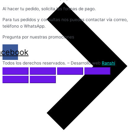
Al hacer tu pedido, solicita las formas de pago.
Para tus pedidos y consultas nos puedes contactar vía correo,
teléfono o WhatsApp.
Pregunta por nuestras promociones
acebook
Todos los derechos reservados. – Desarrollo web
Ranshi