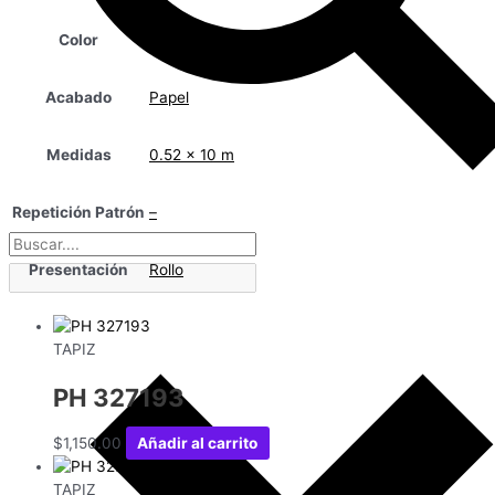
Color
Morado
Acabado
Papel
Medidas
0.52 x 10 m
Repetición Patrón
–
Presentación
Rollo
TAPIZ
PH 327193
$
1,150.00
Añadir al carrito
TAPIZ