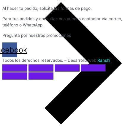
Al hacer tu pedido, solicita las formas de pago.
Para tus pedidos y consultas nos puedes contactar vía correo,
teléfono o WhatsApp.
Pregunta por nuestras promociones
acebook
Todos los derechos reservados. – Desarrollo web
Ranshi