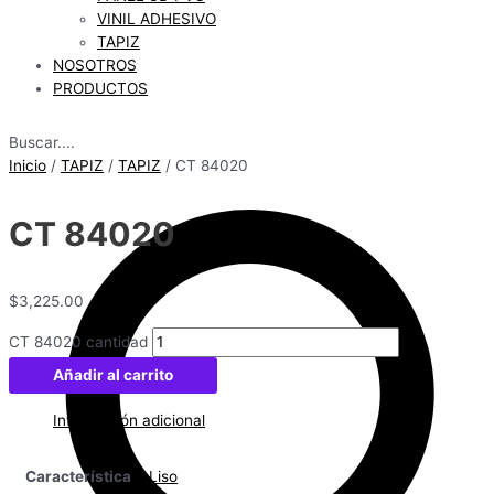
VINIL ADHESIVO
TAPIZ
NOSOTROS
PRODUCTOS
Buscar....
Inicio
/
TAPIZ
/
TAPIZ
/ CT 84020
CT 84020
$
3,225.00
CT 84020 cantidad
Añadir al carrito
Información adicional
Característica
Liso