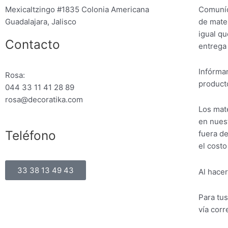
Mexicaltzingo #1835 Colonia Americana
Comuníc
Guadalajara, Jalisco
de mater
igual qu
Contacto
entrega
Infórman
Rosa:
producto
044 33 11 41 28 89
rosa@decoratika.com
Los mate
en nuest
Teléfono
fuera de
el costo
33 38 13 49 43
Al hacer
Para tu
vía corr