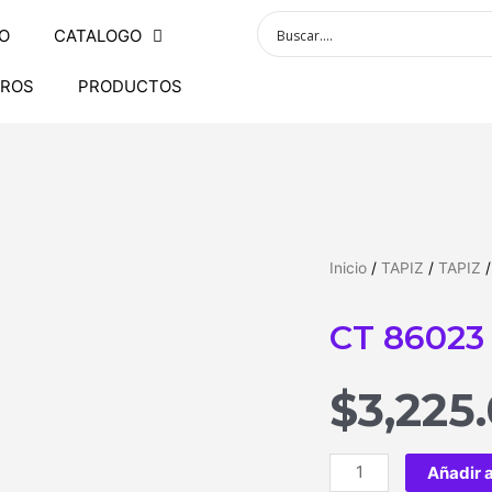
IO
CATALOGO
ROS
PRODUCTOS
Inicio
/
TAPIZ
/
TAPIZ
/
CT 86023
$
3,225
Añadir a