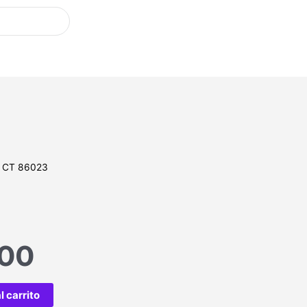
 CT 86023
.00
l carrito