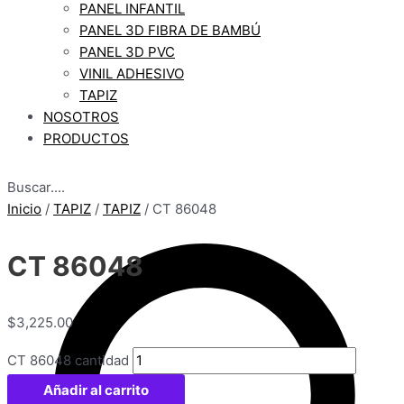
PANEL INFANTIL
PANEL 3D FIBRA DE BAMBÚ
PANEL 3D PVC
VINIL ADHESIVO
TAPIZ
NOSOTROS
PRODUCTOS
Buscar....
Inicio
/
TAPIZ
/
TAPIZ
/ CT 86048
CT 86048
$
3,225.00
CT 86048 cantidad
Añadir al carrito