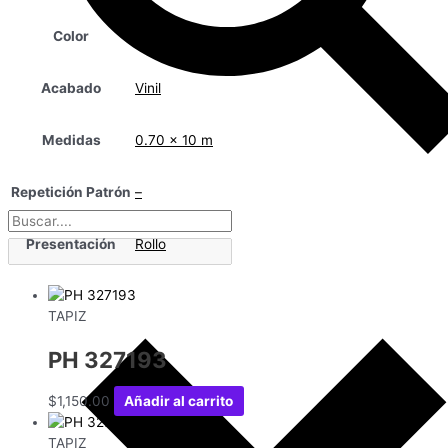
Color
Beige
Acabado
Vinil
Medidas
0.70 x 10 m
Repetición Patrón
–
Presentación
Rollo
TAPIZ
PH 327193
$
1,150.00
Añadir al carrito
TAPIZ