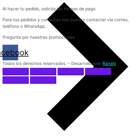
Al hacer tu pedido, solicita las formas de pago.
Para tus pedidos y consultas nos puedes contactar vía correo,
teléfono o WhatsApp.
Pregunta por nuestras promociones
acebook
Todos los derechos reservados. – Desarrollo web
Ranshi