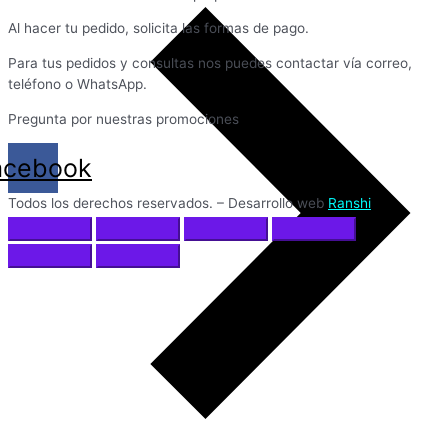
Al hacer tu pedido, solicita las formas de pago.
Para tus pedidos y consultas nos puedes contactar vía correo,
teléfono o WhatsApp.
Pregunta por nuestras promociones
acebook
Todos los derechos reservados. – Desarrollo web
Ranshi