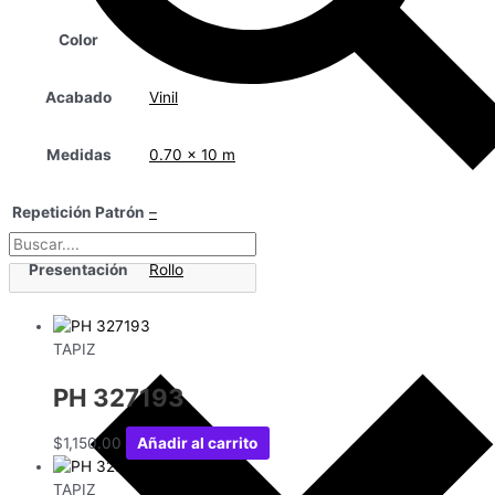
Color
Beige
Acabado
Vinil
Medidas
0.70 x 10 m
Repetición Patrón
–
Presentación
Rollo
TAPIZ
PH 327193
$
1,150.00
Añadir al carrito
TAPIZ