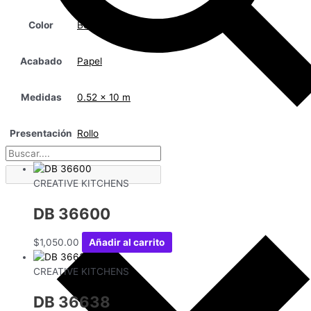
Color
Beige
Acabado
Papel
Medidas
0.52 x 10 m
Presentación
Rollo
CREATIVE KITCHENS
DB 36600
$
1,050.00
Añadir al carrito
CREATIVE KITCHENS
DB 36638