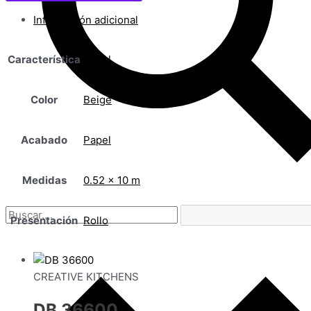
Información adicional
Característica
Floral
Color
Beige
Acabado
Papel
Medidas
0.52 x 10 m
Presentación
Rollo
CREATIVE KITCHENS
DB 36600