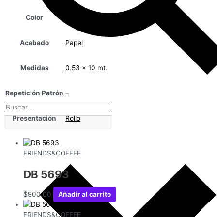
Color
Café
Acabado
Papel
Medidas
0.53 x 10 mt.
Repetición Patrón
–
Presentación
Rollo
FRIENDS&COFFEE
DB 5693
$
900.00
Añadir al carrito
FRIENDS&COFFEE