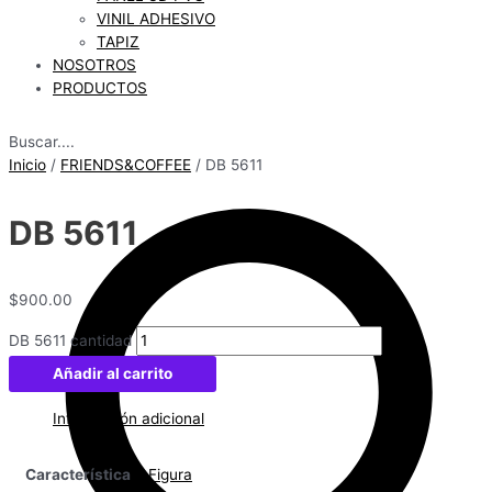
VINIL ADHESIVO
TAPIZ
NOSOTROS
PRODUCTOS
Buscar....
Inicio
/
FRIENDS&COFFEE
/ DB 5611
DB 5611
$
900.00
DB 5611 cantidad
Añadir al carrito
Información adicional
Característica
Figura