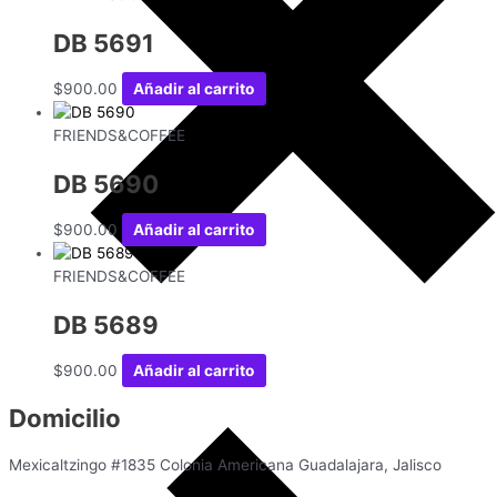
DB 5691
$
900.00
Añadir al carrito
FRIENDS&COFFEE
DB 5690
$
900.00
Añadir al carrito
FRIENDS&COFFEE
DB 5689
$
900.00
Añadir al carrito
Domicilio
Mexicaltzingo #1835 Colonia Americana Guadalajara, Jalisco