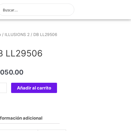
o
/
ILLUSIONS 2
/ DB LL29506
B LL29506
,050.00
Añadir al carrito
nformación adicional