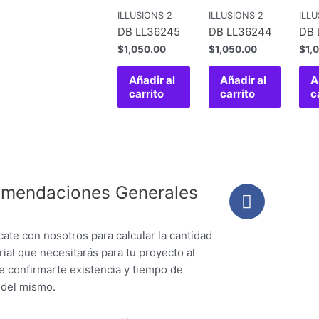
ILLUSIONS 2
ILLUSIONS 2
ILLU
DB LL36245
DB LL36244
DB 
$
1,050.00
$
1,050.00
$
1,
Añadir al
Añadir al
A
carrito
carrito
c
mendaciones Generales
ate con nosotros para calcular la cantidad
ial que necesitarás para tu proyecto al
e confirmarte existencia y tiempo de
 del mismo.