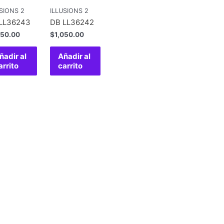
SIONS 2
ILLUSIONS 2
LL36243
DB LL36242
050.00
$
1,050.00
ñadir al
Añadir al
arrito
carrito