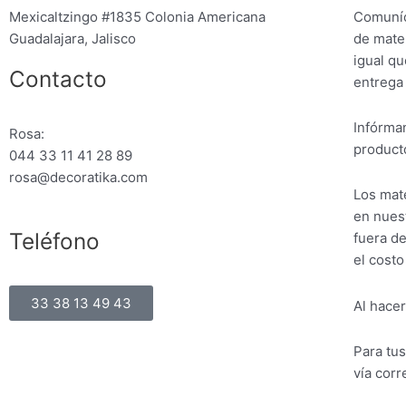
Mexicaltzingo #1835 Colonia Americana
Comuníc
Guadalajara, Jalisco
de mater
igual qu
Contacto
entrega
Infórman
Rosa:
producto
044 33 11 41 28 89
rosa@decoratika.com
Los mate
en nuest
Teléfono
fuera de
el costo
33 38 13 49 43
Al hacer
Para tu
vía corr