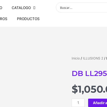
IO
CATALOGO
ROS
PRODUCTOS
Inicio
/
ILLUSIONS 2
/ 
DB LL29
$
1,050
Añadir a