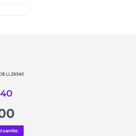
DB LL29540
540
.00
l carrito