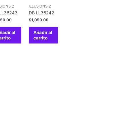
SIONS 2
ILLUSIONS 2
LL36243
DB LL36242
050.00
$
1,050.00
ñadir al
Añadir al
arrito
carrito