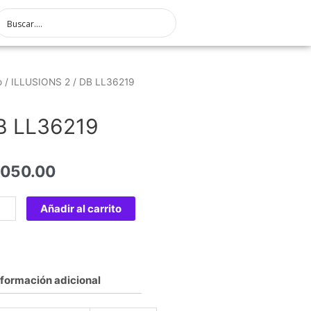
o
/
ILLUSIONS 2
/ DB LL36219
B LL36219
,050.00
Añadir al carrito
nformación adicional