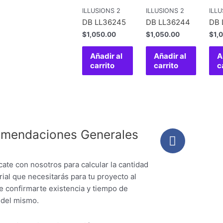
ILLUSIONS 2
ILLUSIONS 2
ILLU
DB LL36245
DB LL36244
DB 
$
1,050.00
$
1,050.00
$
1,
Añadir al
Añadir al
A
carrito
carrito
c
mendaciones Generales
ate con nosotros para calcular la cantidad
ial que necesitarás para tu proyecto al
e confirmarte existencia y tiempo de
 del mismo.