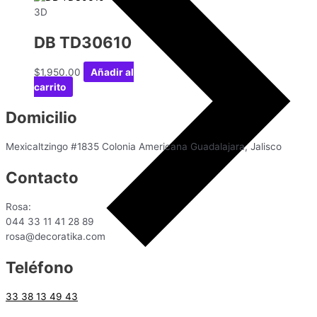
3D
DB TD30610
$
1,950.00
Añadir al
carrito
Domicilio
Mexicaltzingo #1835 Colonia Americana Guadalajara, Jalisco
Contacto
Rosa:
044 33 11 41 28 89
rosa@decoratika.com
Teléfono
33 38 13 49 43