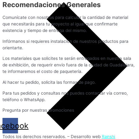
Recomendaciones Generales
Comunícate con nosotros para calcular la cantidad de material
que necesitarás para tu proyecto al igual que confirmarte
existencia y tiempo de entrega del mismo.
Infórmanos si requieres instalación de nuestros productos para
orientarte.
Los materiales que solicites te serán entregados en nuestra sala
de exhibición, de requerir envío fuera de la ciudad de Guadalajara,
te informaremos el costo de paquetería.
Al hacer tu pedido, solicita las formas de pago.
Para tus pedidos y consultas nos puedes contactar vía correo,
teléfono o WhatsApp.
Pregunta por nuestras promociones
acebook
Todos los derechos reservados. – Desarrollo web
Ranshi