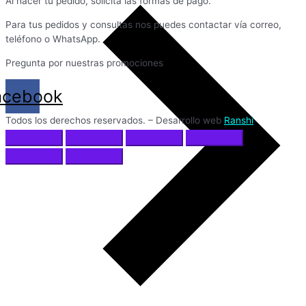
Al hacer tu pedido, solicita las formas de pago.
Para tus pedidos y consultas nos puedes contactar vía correo,
teléfono o WhatsApp.
Pregunta por nuestras promociones
acebook
Todos los derechos reservados. – Desarrollo web
Ranshi