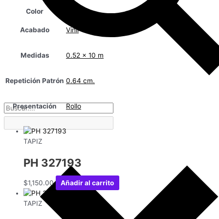
Color
Acabado
Vinil
Medidas
0.52 x 10 m
Repetición Patrón
0.64 cm.
Presentación
Rollo
TAPIZ
PH 327193
$
1,150.00
Añadir al carrito
TAPIZ