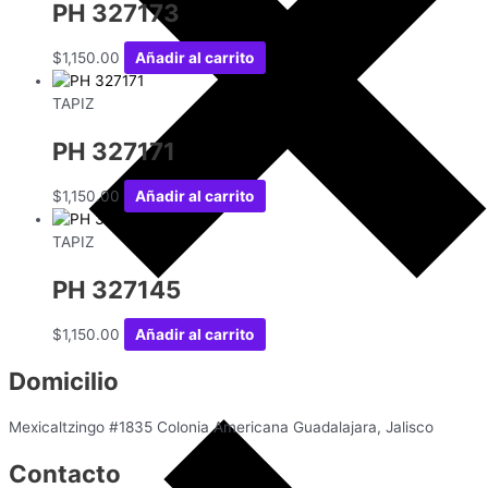
PH 327173
$
1,150.00
Añadir al carrito
TAPIZ
PH 327171
$
1,150.00
Añadir al carrito
TAPIZ
PH 327145
$
1,150.00
Añadir al carrito
Domicilio
Mexicaltzingo #1835 Colonia Americana Guadalajara, Jalisco
Contacto