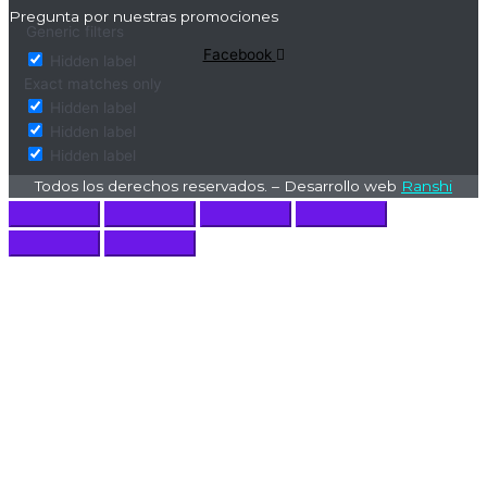
Pregunta por nuestras promociones
Generic filters
Facebook
Hidden label
Exact matches only
Hidden label
Hidden label
Hidden label
Todos los derechos reservados. – Desarrollo web
Ranshi