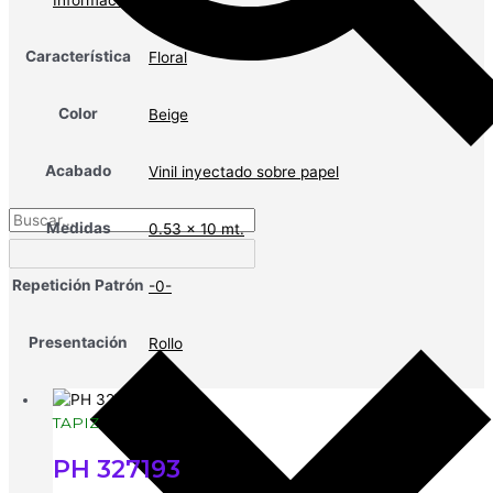
Información adicional
Característica
Floral
Color
Beige
Acabado
Vinil inyectado sobre papel
Medidas
0.53 x 10 mt.
Repetición Patrón
-0-
Presentación
Rollo
TAPIZ
PH 327193