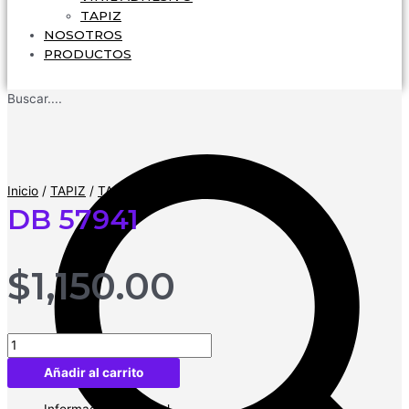
TAPIZ
NOSOTROS
PRODUCTOS
Buscar....
Inicio
/
TAPIZ
/
TAPIZ
/ DB 57941
DB 57941
$
1,150.00
DB
57941
Añadir al carrito
cantidad