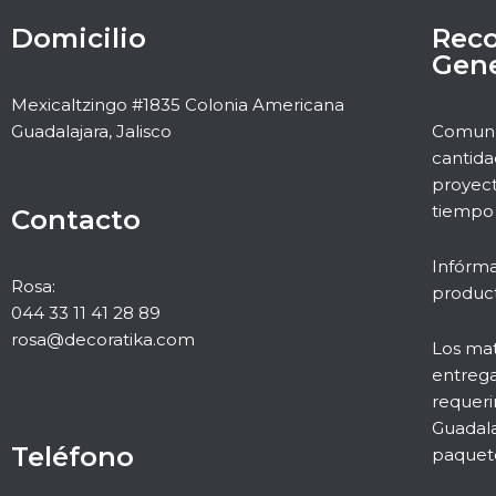
Domicilio
Rec
Gene
Mexicaltzingo #1835 Colonia Americana
Guadalajara, Jalisco
Comuníc
cantida
proyect
tiempo 
Contacto
Infórma
Rosa:
product
044 33 11 41 28 89
rosa@decoratika.com
Los mat
entrega
requeri
Guadala
Teléfono
paquete