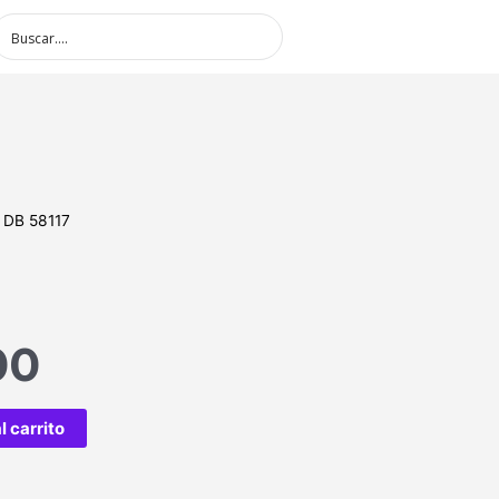
 DB 58117
00
l carrito