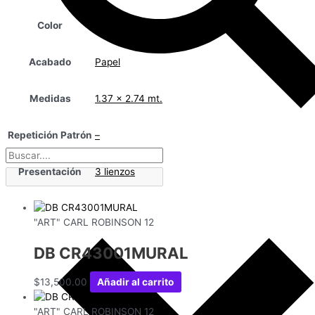
Color
Multicolor
Acabado
Papel
Medidas
1.37 x 2.74 mt.
Repetición Patrón
–
Presentación
3 lienzos
"ART" CARL ROBINSON 12
DB CR43001MURAL
$
13,500.00
Añadir al carrito
"ART" CARL ROBINSON 12