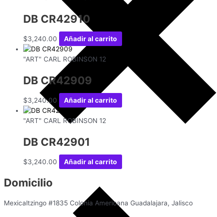
DB CR42910
$
3,240.00
Añadir al carrito
"ART" CARL ROBINSON 12
DB CR42909
$
3,240.00
Añadir al carrito
"ART" CARL ROBINSON 12
DB CR42901
$
3,240.00
Añadir al carrito
Domicilio
Mexicaltzingo #1835 Colonia Americana Guadalajara, Jalisco