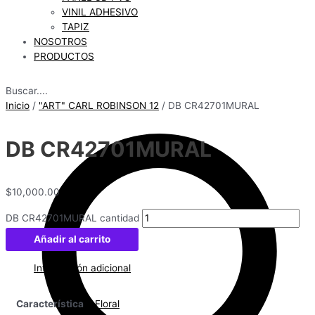
VINIL ADHESIVO
TAPIZ
NOSOTROS
PRODUCTOS
Buscar....
Inicio
/
"ART" CARL ROBINSON 12
/ DB CR42701MURAL
DB CR42701MURAL
$
10,000.00
DB CR42701MURAL cantidad
Añadir al carrito
Información adicional
Característica
Floral