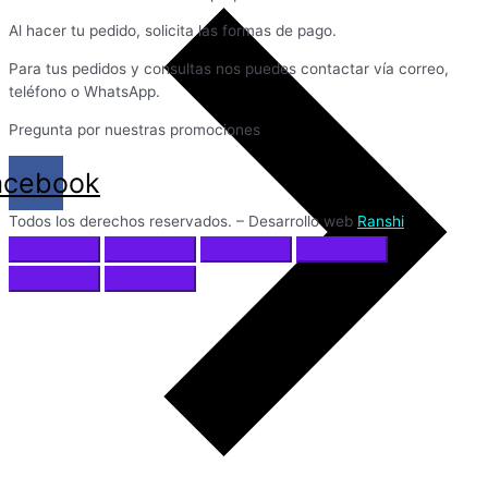
Al hacer tu pedido, solicita las formas de pago.
Para tus pedidos y consultas nos puedes contactar vía correo,
teléfono o WhatsApp.
Pregunta por nuestras promociones
acebook
Todos los derechos reservados. – Desarrollo web
Ranshi