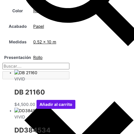
Color
Rosa
Acabado
Papel
Medidas
0.52 x 10 m
Presentación
Rollo
VIVID
DB 21160
$
4,500.00
Añadir al carrito
VIVID
DD384534