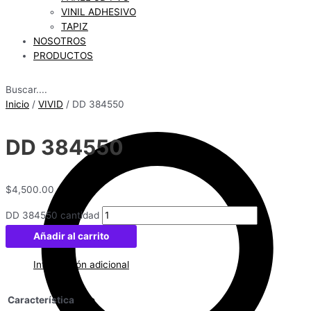
VINIL ADHESIVO
TAPIZ
NOSOTROS
PRODUCTOS
Buscar....
Inicio
/
VIVID
/ DD 384550
DD 384550
$
4,500.00
DD 384550 cantidad
Añadir al carrito
Información adicional
Característica
Liso